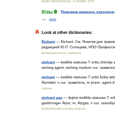
English
World
dictionary
.
V
.
Neufeldt
.
2014
.
Игры ⚽
Поможем написать курсовую
etch
Look at other dictionaries:
Etchant
— Etchant. См. Реактив для травл
редакцией Ю.П. Солнцева; НПО Профессио
металлургических терминов
etchant
— ėsdiklis statusas T sritis chemija 
etching agent; etching medium rus. трави
etchant
— ėsdiklis statusas T sritis fizika at
Ätzmittel, n rus. травитель, m pranc. agent 
žodynas
etchant gas
— dujinis ėsdiklis statusas T sri
gasförmiger Ätzer, m; Ätzgas, n rus. газо
Radioelektronikos terminų žodynas