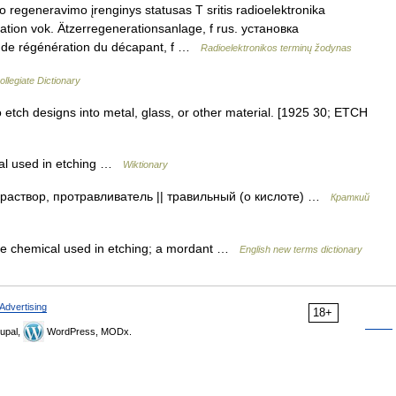
o regeneravimo įrenginys statusas T sritis radioelektronika
llation vok. Ätzerregenerationsanlage, f rus. установка
on de régénération du décapant, f …
Radioelektronikos terminų žodynas
llegiate Dictionary
 etch designs into metal, glass, or other material. [1925 30; ETCH
cal used in etching …
Wiktionary
аствор, протравливатель || травильный (о кислоте) …
Краткий
sive chemical used in etching; a mordant …
English new terms dictionary
Advertising
18+
upal,
WordPress, MODx.