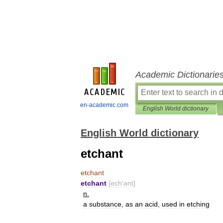
Academic Dictionarie
en-academic.com
English World dictionary
English World dictionary
etchant
etchant
etchant
[
ech
′
ənt
]
n
.
a
substance
,
as
an
acid
,
used
in
etching