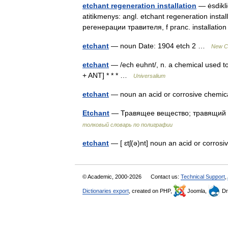
etchant regeneration installation
— ėsdikli
atitikmenys: angl. etchant regeneration insta
регенерации травителя, f pranc. installati
etchant
— noun Date: 1904 etch 2 …
New Co
etchant
— /ech euhnt/, n. a chemical used to
+ ANT] * * * …
Universalium
etchant
— noun an acid or corrosive chemi
Etchant
— Травящее вещество; травящий р
толковый словарь по полиграфии
etchant
— [ ɛtʃ(ə)nt] noun an acid or corro
© Academic, 2000-2026
Contact us:
Technical Support
,
Dictionaries export
, created on PHP,
Joomla,
Dr