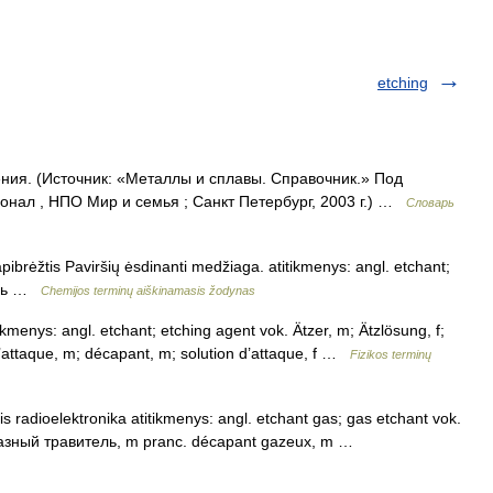
etching
ения. (Источник: «Металлы и сплавы. Справочник.» Под
нал , НПО Мир и семья ; Санкт Петербург, 2003 г.) …
Словарь
apibrėžtis Paviršių ėsdinanti medžiaga. atitikmenys: angl. etchant;
тель …
Chemijos terminų aiškinamasis žodynas
itikmenys: angl. etchant; etching agent vok. Ätzer, m; Ätzlösung, f;
d’attaque, m; décapant, m; solution d’attaque, f …
Fizikos terminų
tis radioelektronika atitikmenys: angl. etchant gas; gas etchant vok.
образный травитель, m pranc. décapant gazeux, m …