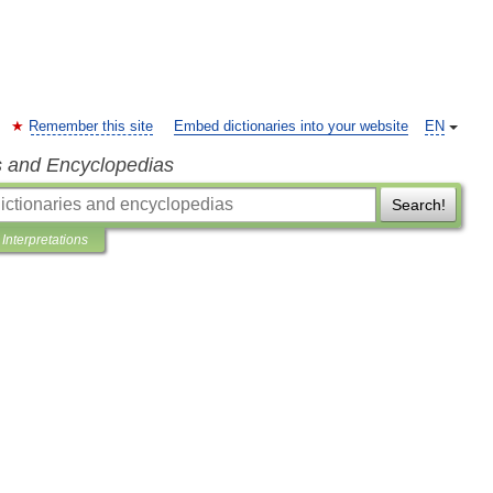
Remember this site
Embed dictionaries into your website
EN
s and Encyclopedias
Search!
Interpretations